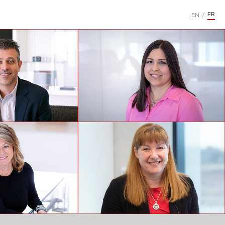
FR
EN
/