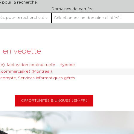
é pour la recherche
Domaines de carrière
Begin typing to find suggestions.
Sélectionnez un domaine d’intérêt
 en vedette
e), facturation contractuelle – Hybride
 commercial(e) (Montréal)
compte, Services informatiques gérés
OPPORTUNITÉS BILINGUES (EN/FR)